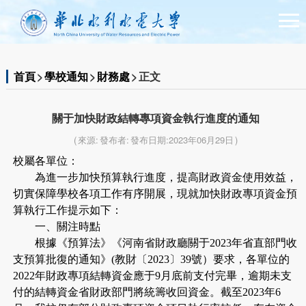
首頁
>
學校通知
>
財務處
> 正文
關于加快財政結轉專項資金執行進度的通知
( 來源: 發布者: 發布日期:2023年06月29日 )
校屬各單位：
為進一步加快預算執行進度，提高財政資金使用效益，
切實保障學校各項工作有序開展，現就加快財政專項資金預
算執行工作提示如下：
一、關注時點
根據《預算法》《河南省財政廳關于2023年省直部門收
支預算批復的通知》(教財〔2023〕39號）要求，各單位的
2022年財政專項結轉資金應于9月底前支付完畢，逾期未支
付的結轉資金省財政部門將統籌收回資金。截至2023年6