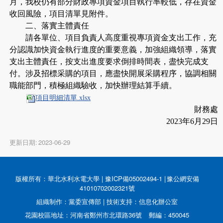
月，我校仍有部分財政專項資金項目執行率較低，存在資金
收回風險，項目清單見附件。
二、落實主體責任
請各單位、項目負責人高度重視專項資金支出工作，充
分認識加快資金執行進度的重要意義，加強組織領導，落實
支出主體責任，按支出進度要求倒排時間表，盡快完成支
付。涉及招標采購的項目，應盡快開展采購程序，協調相關
職能部門，積極組織驗收，加快辦理結算手續。
項目明細清單.xlsx
財務處
2023年6月29日
更新日期:
2023-06-29
版權所有：華北水利水電大學 |
豫ICP備05002494-1
|
豫公網安備
41010702002321號
組織制作：黨委宣傳部 | 技術支持：信息化辦公室
花園校區地址：河南省鄭州市北環路36號 郵編：450045